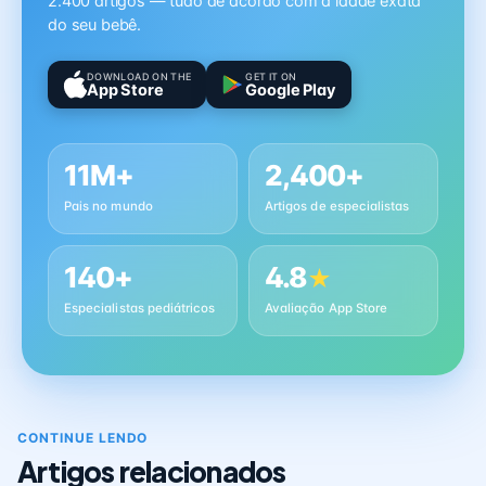
2.400 artigos — tudo de acordo com a idade exata
do seu bebê.
DOWNLOAD ON THE
GET IT ON
App Store
Google Play
11M+
2,400+
Pais no mundo
Artigos de especialistas
140+
4.8
★
Especialistas pediátricos
Avaliação App Store
CONTINUE LENDO
Artigos relacionados