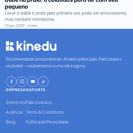
pequeno
Levar o bebê à praia pela primeira vez pode ser emocionante,
mas também intimidante.
13 jun 2017 · 4 min
Recomendado por pediatras. Amado pelos pais. Feito para o
seu bebê — exatamente como ele é agora.
EMPRESA
SUPORTE
Sobre nós
Fale conosco
A ciência
Terms & Conditions
Blog
Política de Privacidade