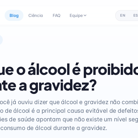
Blog
Ciência
FAQ
Equipe
EN
ES
ue o álcool é proibid
te a gravidez?
cê já ouviu dizer que álcool e gravidez não com
 de álcool é a principal causa evitável de defeit
ões de saúde apontam que não existe um nível se
consumo de álcool durante a gravidez.