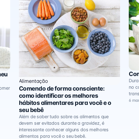
Com
meu
Ali
Dura
Alimentação
no c
Comendo de forma consciente:
comer
tran
como identificar os melhores
6 mar
hábitos alimentares para você e o
seu bebê
Além de saber tudo sobre os alimentos que
devem ser evitados durante a gravidez, é
interessante conhecer alguns dos melhores
alimentos para você o seu bebê.