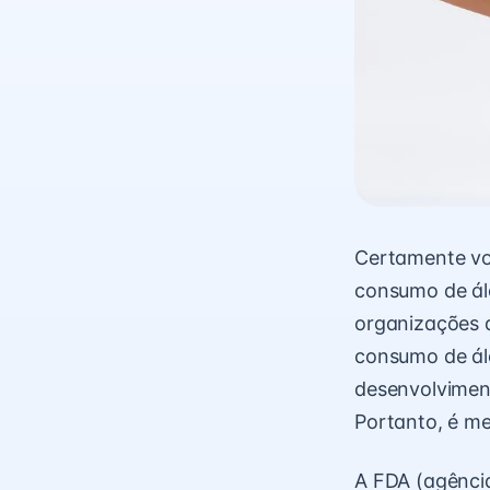
Certamente voc
consumo de álc
organizações 
consumo de álc
desenvolvimen
Portanto, é me
A FDA (agênci