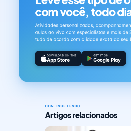
com você, todo di
Atividades personalizadas, acompanhamen
aulas ao vivo com especialistas e mais de 
tudo de acordo com a idade exata do seu 
DOWNLOAD ON THE
GET IT ON
App Store
Google Play
CONTINUE LENDO
Artigos relacionados