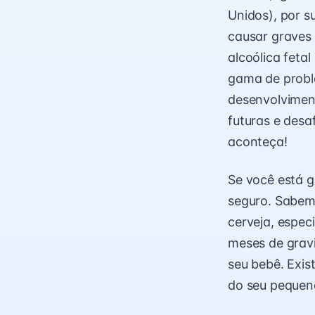
Unidos), por s
causar graves
alcoólica feta
gama de probl
desenvolvimen
futuras e des
aconteça!
Se você está g
seguro. Sabem
cerveja, espec
meses de gravi
seu bebê. Exis
do seu pequen