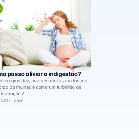
o posso aliviar a indigestão?
mentação
nte a gravidez, ocorrem muitas mudanças
orpo da mulher, é como um turbilhão de
sformações!
 2017 · 2 min