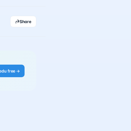
Share
edu free →