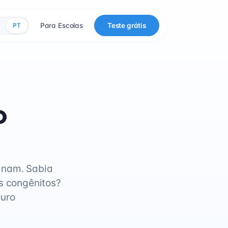
Para Escolas
Teste grátis
PT
o
binam. Sabia
os congênitos?
guro