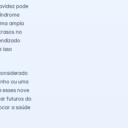
ravidez pode
síndrome
 uma ampla
trasos no
endizado
 isso
 considerado
vinho ou uma
e esses nove
ar futuros do
locar a saúde