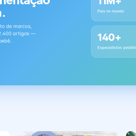
11M+
a.
Pais no mundo
to de marcos,
2.400 artigos —
140+
bebê.
Especialistas pediát