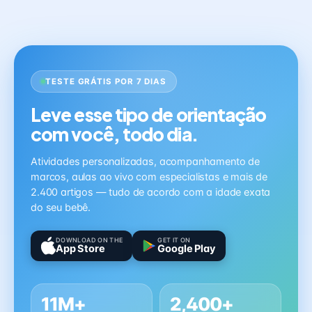
TESTE GRÁTIS POR 7 DIAS
Leve esse tipo de orientação
com você, todo dia.
Atividades personalizadas, acompanhamento de
marcos, aulas ao vivo com especialistas e mais de
2.400 artigos — tudo de acordo com a idade exata
do seu bebê.
DOWNLOAD ON THE
GET IT ON
App Store
Google Play
11M+
2,400+