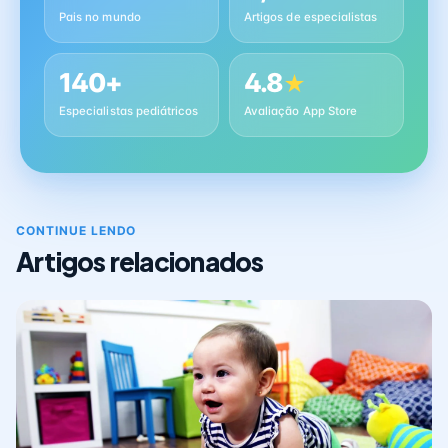
Pais no mundo
Artigos de especialistas
140+
4.8
★
Especialistas pediátricos
Avaliação App Store
CONTINUE LENDO
Artigos relacionados