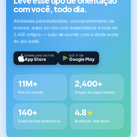
Leve esse tipo de orientação
com você, todo dia.
Atividades personalizadas, acompanhamento de
marcos, aulas ao vivo com especialistas e mais de
2.400 artigos — tudo de acordo com a idade exata
do seu bebê.
DOWNLOAD ON THE
GET IT ON
App Store
Google Play
11M+
2,400+
Pais no mundo
Artigos de especialistas
140+
4.8
★
Especialistas pediátricos
Avaliação App Store