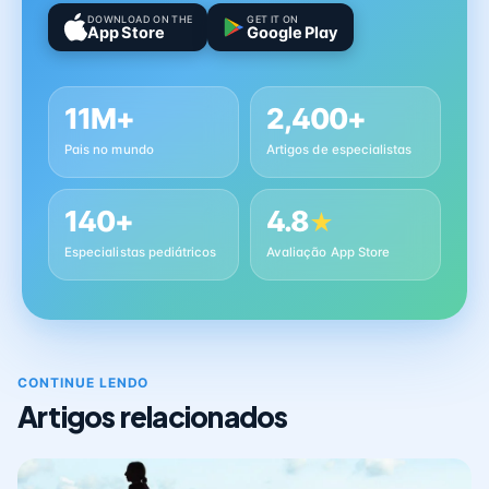
DOWNLOAD ON THE
GET IT ON
App Store
Google Play
11M+
2,400+
Pais no mundo
Artigos de especialistas
140+
4.8
★
Especialistas pediátricos
Avaliação App Store
CONTINUE LENDO
Artigos relacionados