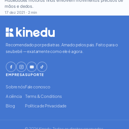
Habilidades motoras finas envolvem movimentos precisos de
mãos e dedos.
17 dez 2021 · 2 min
Recomendado por pediatras. Amado pelos pais. Feito para o
seu bebê — exatamente como ele é agora.
EMPRESA
SUPORTE
Sobre nós
Fale conosco
A ciência
Terms & Conditions
Blog
Política de Privacidade
© 2026 Kinedu. Todos os direitos reservados.