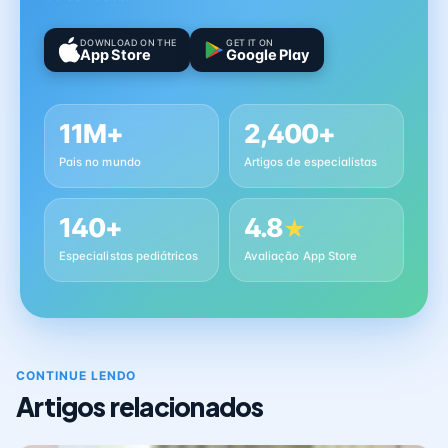
DOWNLOAD ON THE
GET IT ON
App Store
Google Play
11M+
2,400+
Pais no mundo
Artigos de especialistas
140+
4.8
★
Especialistas pediátricos
Avaliação App Store
CONTINUE LENDO
Artigos relacionados