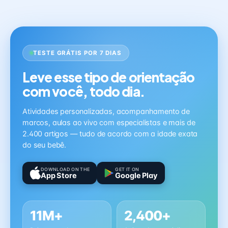
TESTE GRÁTIS POR 7 DIAS
Leve esse tipo de orientação
com você, todo dia.
Atividades personalizadas, acompanhamento de
marcos, aulas ao vivo com especialistas e mais de
2.400 artigos — tudo de acordo com a idade exata
do seu bebê.
DOWNLOAD ON THE
GET IT ON
App Store
Google Play
11M+
2,400+