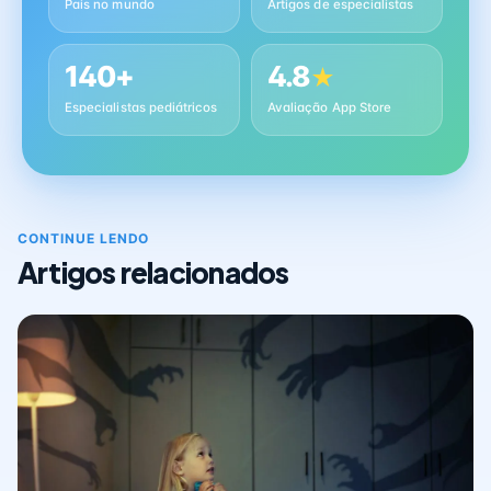
Pais no mundo
Artigos de especialistas
140+
4.8
★
Especialistas pediátricos
Avaliação App Store
CONTINUE LENDO
Artigos relacionados