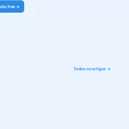
edu free →
Todos os artigos →