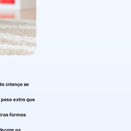
a criança se
 peso extra que
tras formas
aleçam os