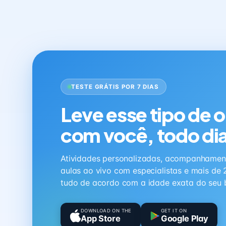
TESTE GRÁTIS POR 7 DIAS
Leve esse tipo de 
com você, todo di
Atividades personalizadas, acompanhamen
aulas ao vivo com especialistas e mais de 
tudo de acordo com a idade exata do seu 
DOWNLOAD ON THE
GET IT ON
App Store
Google Play