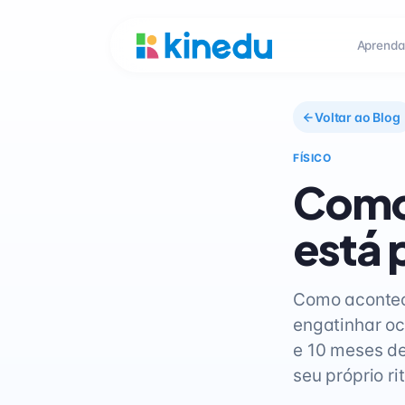
Aprenda
Voltar ao Blog
FÍSICO
Como
está 
Como acontec
engatinhar oc
e 10 meses de
seu próprio ri