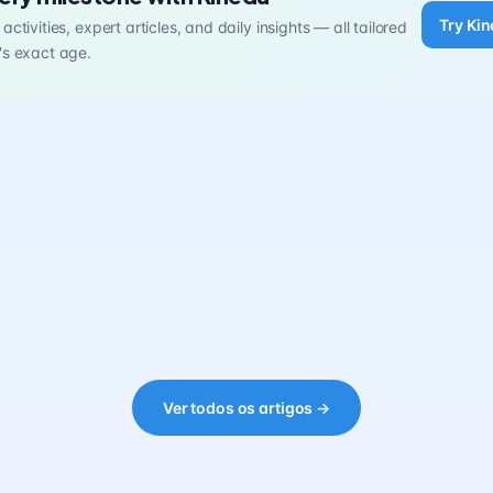
Try Kin
activities, expert articles, and daily insights — all tailored
's exact age.
Ver todos os artigos →