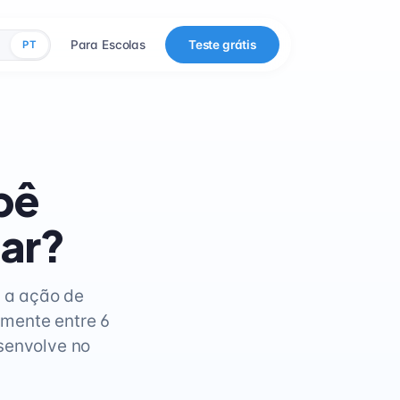
Para Escolas
Teste grátis
PT
bê
har?
 a ação de
lmente entre 6
senvolve no