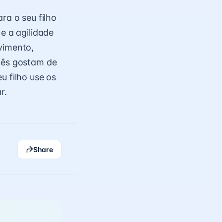
ra o seu filho
e a agilidade
vimento,
ebês gostam de
u filho use os
ar.
Share