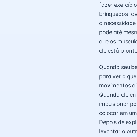
fazer exercíci
brinquedos fav
a necessidade 
pode até mesmo
que os músculo
ele está pront
Quando seu be
para ver o que
movimentos dif
Quando ele ent
impulsionar pa
colocar em uma
Depois de expl
levantar o out