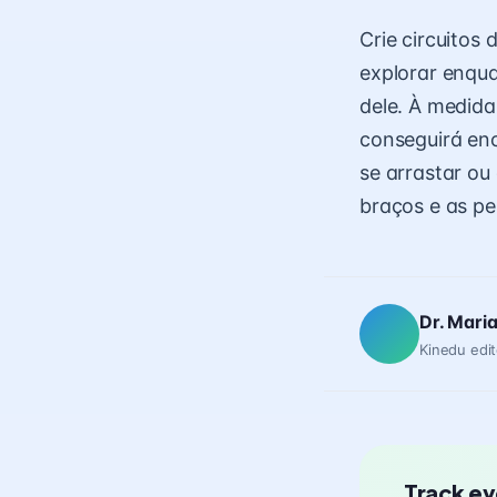
Crie circuitos
explorar enqua
dele. À medida
conseguirá enc
se arrastar ou
braços e as p
Dr. Mari
Kinedu edit
Track ev