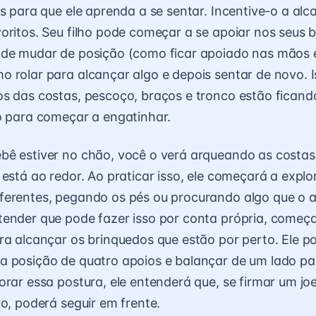
os para que ele aprenda a se sentar. Incentive-o a alc
oritos. Seu filho pode começar a se apoiar nos seus b
de mudar de posição (como ficar apoiado nas mãos e 
 rolar para alcançar algo e depois sentar de novo. I
s das costas, pescoço, braços e tronco estão ficando
o para começar a engatinhar.
bê estiver no chão, você o verá arqueando as costas
 está ao redor. Ao praticar isso, ele começará a explo
erentes, pegando os pés ou procurando algo que o aju
ender que pode fazer isso por conta própria, começa
ra alcançar os brinquedos que estão por perto. Ele p
 posição de quatro apoios e balançar de um lado par
orar essa postura, ele entenderá que, se firmar um jo
ro, poderá seguir em frente.