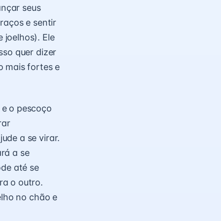
ançar seus
raços e sentir
joelhos). Ele
sso quer dizer
 mais fortes e
 e o pescoço
rar
de a se virar.
rá a se
ode até se
a o outro.
elho no chão e