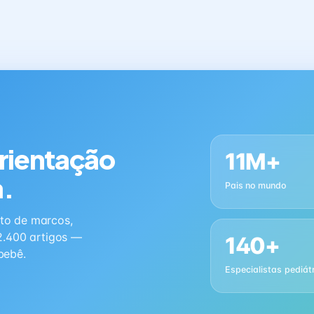
orientação
11M+
a.
Pais no mundo
to de marcos,
2.400 artigos —
140+
bebê.
Especialistas pediát