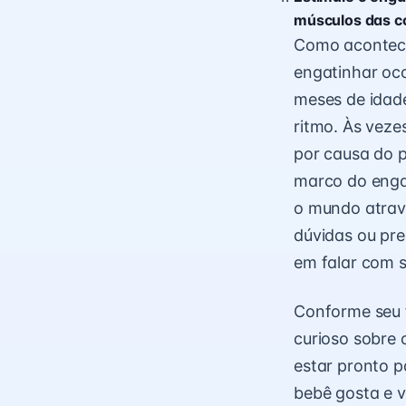
músculos das co
Como acontece
engatinhar oco
meses de idade
ritmo. Às vez
por causa do 
marco do engat
o mundo atravé
dúvidas ou pre
em falar com s
Conforme seu f
curioso sobre 
estar pronto p
bebê gosta e v