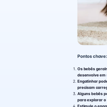
Pontos chave:
Os bebês geral
desenvolve em s
Engatinhar pode
precisam carre
Alguns bebês p
para explorar 
Estimule o enga