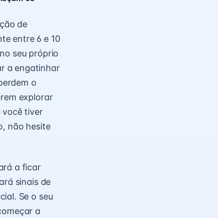
ação de
te entre 6 e 10
no seu próprio
r a engatinhar
 perdem o
erem explorar
 você tiver
o, não hesite
rá a ficar
ará sinais de
ial. Se o seu
 começar a