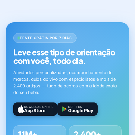
TESTE GRÁTIS POR 7 DIAS
Leve esse tipo de orientação
com você, todo dia.
Atividades personalizadas, acompanhamento de
marcos, aulas ao vivo com especialistas e mais de
2.400 artigos — tudo de acordo com a idade exata
do seu bebê.
DOWNLOAD ON THE
GET IT ON
App Store
Google Play
11M+
2,400+