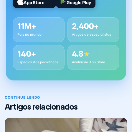
App Store
Google Play
11M+
2,400+
Pais no mundo
Artigos de especialistas
140+
4.8
★
Especialistas pediátricos
Avaliação App Store
CONTINUE LENDO
Artigos relacionados