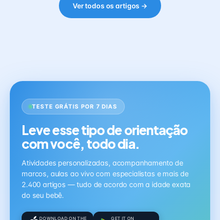
Ver todos os artigos →
TESTE GRÁTIS POR 7 DIAS
Leve esse tipo de orientação
com você, todo dia.
Atividades personalizadas, acompanhamento de
marcos, aulas ao vivo com especialistas e mais de
2.400 artigos — tudo de acordo com a idade exata
do seu bebê.
DOWNLOAD ON THE
GET IT ON