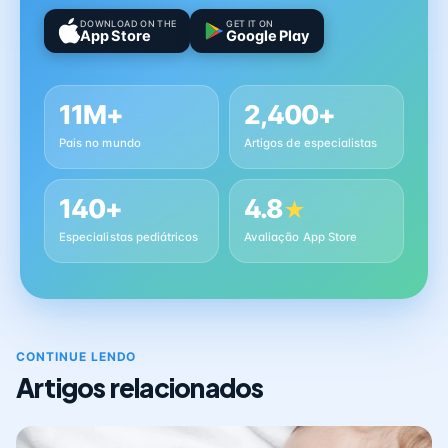
DOWNLOAD ON THE
GET IT ON
App Store
Google Play
11M+
2,400+
Pais no mundo
Artigos de especialistas
140+
4.8
★
Especialistas pediátricos
Avaliação App Store
CONTINUE LENDO
Artigos relacionados