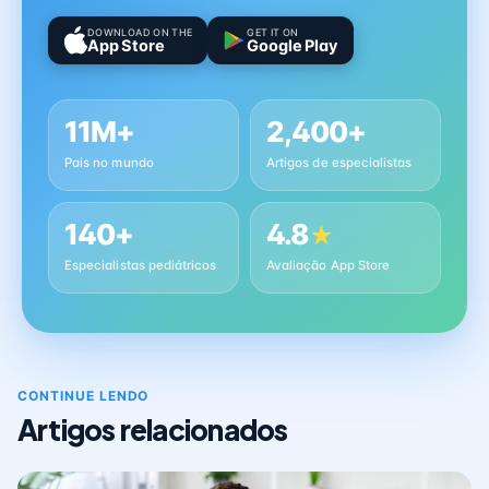
DOWNLOAD ON THE
GET IT ON
App Store
Google Play
11M+
2,400+
Pais no mundo
Artigos de especialistas
140+
4.8
★
Especialistas pediátricos
Avaliação App Store
CONTINUE LENDO
Artigos relacionados