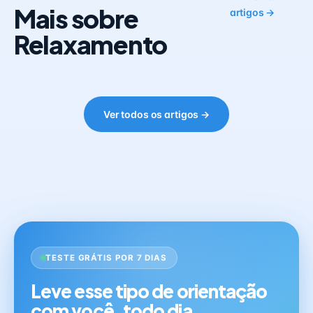
Mais sobre
artigos →
Relaxamento
Ver todos os artigos →
TESTE GRÁTIS POR 7 DIAS
Leve esse tipo de orientação
com você, todo dia.