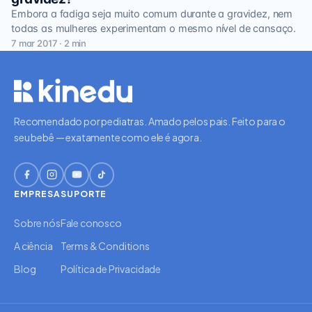
Embora a fadiga seja muito comum durante a gravidez, nem
todas as mulheres experimentam o mesmo nível de cansaço.
7 mar 2017 · 2 min
Recomendado por pediatras. Amado pelos pais. Feito para o
seu bebê — exatamente como ele é agora.
EMPRESA
SUPORTE
Sobre nós
Fale conosco
A ciência
Terms & Conditions
Blog
Política de Privacidade