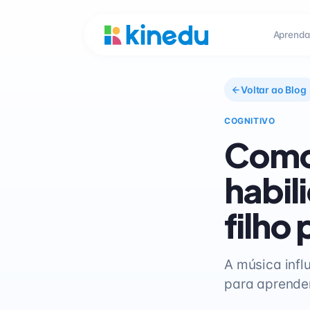
Aprenda
Voltar ao Blog
COGNITIVO
Como
habil
filho
A música infl
para aprender