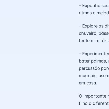
– Exponha seu 
ritmos e melod
– Explore os d
chuveiro, pássa
tentem imitá-l
– Experimente
bater palmas, 
percussão para
musicais, usem
em casa.
O importante n
filho a difere