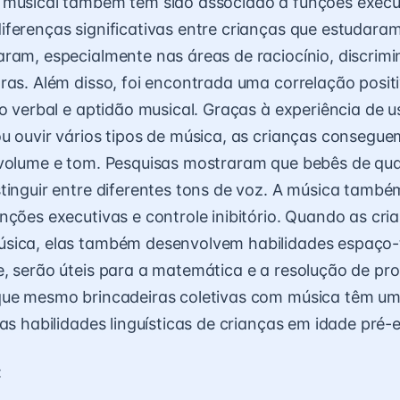
 musical também tem sido associado a funções execu
ferenças significativas entre crianças que estudara
ram, especialmente nas áreas de raciocínio, discrim
ras. Além disso, foi encontrada uma correlação posit
ão verbal e aptidão musical. Graças à experiência de u
u ouvir vários tipos de música, as crianças consegue
 volume e tom. Pesquisas mostraram que bebês de qu
tinguir entre diferentes tons de voz. A música també
nções executivas e controle inibitório. Quando as cri
sica, elas também desenvolvem habilidades espaço-
, serão úteis para a matemática e a resolução de pr
que mesmo brincadeiras coletivas com música têm um
as habilidades linguísticas de crianças em idade pré-e
: