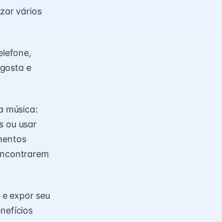
izar vários
elefone,
 gosta e
a música:
s ou usar
umentos
 encontrarem
 e expor seu
nefícios