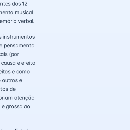
ntes dos 12
mento musical
emória verbal.
s instrumentos
 de pensamento
ais (por
causa e efeito
eitos e como
 outros e
itos de
cionam atenção
 e grossa ao