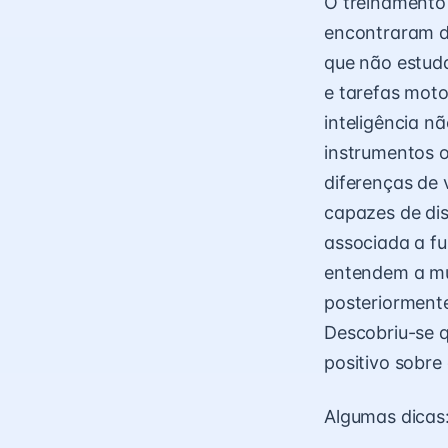
O treinamento
encontraram di
que não estuda
e tarefas moto
inteligência n
instrumentos o
diferenças de
capazes de dis
associada a fu
entendem a mú
posteriormente
Descobriu-se 
positivo sobre 
Algumas dicas