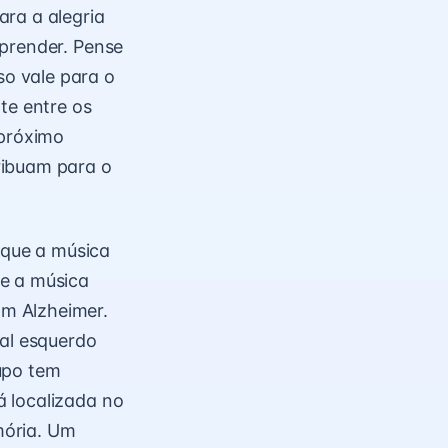
ara a alegria
aprender. Pense
o vale para o
te entre os
 próximo
ribuam para o
que a música
ue a música
m Alzheimer.
al esquerdo
upo tem
á localizada no
mória. Um