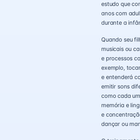
estudo que co
anos com adul
durante a infâ
Quando seu fil
musicais ou ca
e processos co
exemplo, tocan
e entenderá c
emitir sons di
como cada um t
memória e lin
e concentraçã
dançar ou man