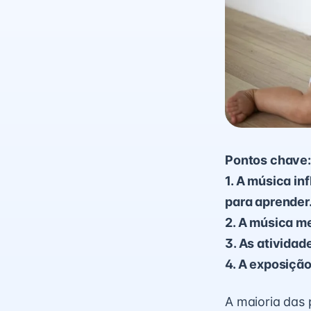
Pontos chave:
1. A música i
para aprender
2. A música m
3. As atividad
4. A exposição
A maioria das 