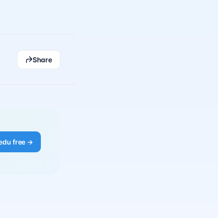
Share
edu free →