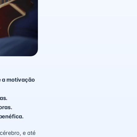
e a motivação
as.
oras.
benéfica.
cérebro, e até