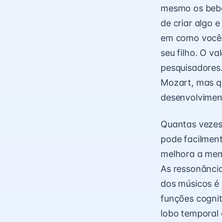
mesmo os bebês
de criar algo 
em como você 
seu filho. O v
pesquisadores.
Mozart, mas q
desenvolvimen
Quantas vezes
pode facilment
melhora a mem
As ressonânci
dos músicos é 
funções cognit
lobo temporal