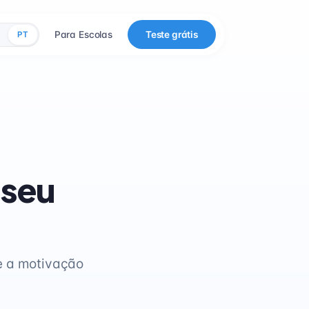
Para Escolas
Teste grátis
PT
 seu
e a motivação