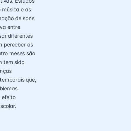
tivas. Estudos
m música e as
inação de sons
iva entre
sar diferentes
m perceber as
atro meses são
m tem sido
anças
temporais que,
oblemas.
 efeito
scolar.