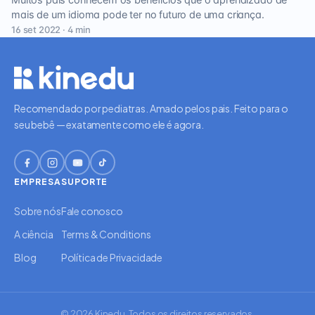
Muitos pais conhecem os benefícios que o aprendizado de
mais de um idioma pode ter no futuro de uma criança.
16 set 2022 · 4 min
Recomendado por pediatras. Amado pelos pais. Feito para o
seu bebê — exatamente como ele é agora.
EMPRESA
SUPORTE
Sobre nós
Fale conosco
A ciência
Terms & Conditions
Blog
Política de Privacidade
© 2026 Kinedu. Todos os direitos reservados.