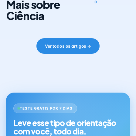
Mais sobre
→
Ciência
Ver todos os artigos →
TESTE GRÁTIS POR 7 DIAS
Leve esse tipo de orientação
com você, todo dia.