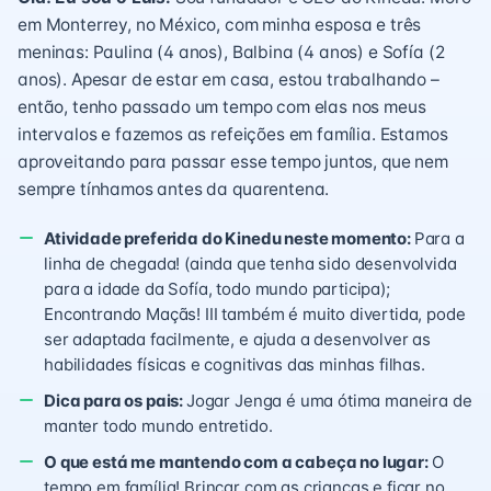
em Monterrey, no México, com minha esposa e três
meninas: Paulina (4 anos), Balbina (4 anos) e Sofía (2
anos). Apesar de estar em casa, estou trabalhando –
então, tenho passado um tempo com elas nos meus
intervalos e fazemos as refeições em família. Estamos
aproveitando para passar esse tempo juntos, que nem
sempre tínhamos antes da quarentena.
Atividade preferida do Kinedu neste momento:
Para a
linha de chegada! (ainda que tenha sido desenvolvida
para a idade da Sofía, todo mundo participa);
Encontrando Maçãs! III também é muito divertida, pode
ser adaptada facilmente, e ajuda a desenvolver as
habilidades físicas e cognitivas das minhas filhas.
Dica para os pais:
Jogar Jenga é uma ótima maneira de
manter todo mundo entretido.
O que está me mantendo com a cabeça no lugar:
O
tempo em família! Brincar com as crianças e ficar no