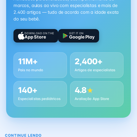
marcos, aulas ao vivo com especialistas e mais de
2.400 artigos — tudo de acordo com a idade exata
do seu bebê.
DOWNLOAD ON THE
GET IT ON
App Store
Google Play
11M+
2,400+
Pais no mundo
Artigos de especialistas
140+
4.8
★
Especialistas pediátricos
Avaliação App Store
CONTINUE LENDO