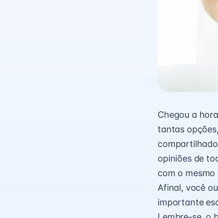
Chegou a hora
tantas opções,
compartilhado 
opiniões de to
com o mesmo n
Afinal, você o
importante es
Lembre-se, o 