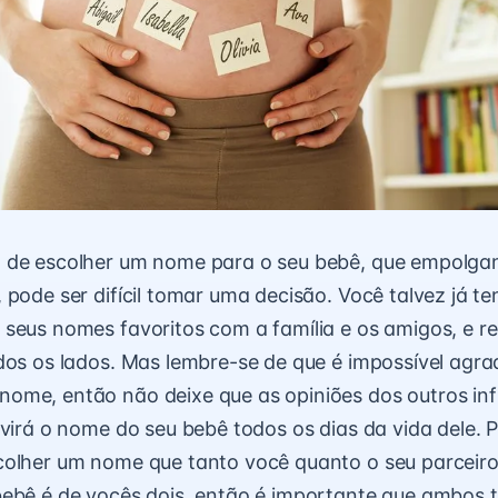
 de escolher um nome para o seu bebê, que empolga
 pode ser difícil tomar uma decisão. Você talvez já t
seus nomes favoritos com a família e os amigos, e r
dos os lados. Mas lembre-se de que é impossível agra
ome, então não deixe que as opiniões dos outros inf
uvirá o nome do seu bebê todos os dias da vida dele. Po
colher um nome que tanto você quanto o seu parceir
bebê é de vocês dois, então é importante que ambos