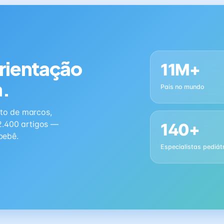
orientação
11M+
a.
Pais no mundo
to de marcos,
2.400 artigos —
140+
bebê.
Especialistas pediát