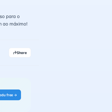
iso para o
em ao máximo!
Share
edu free →