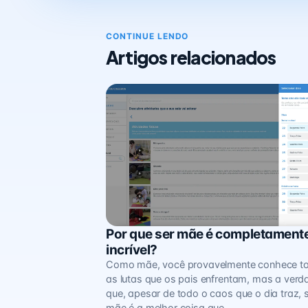
CONTINUE LENDO
Artigos relacionados
Por que ser mãe é completament
Minha Família
incrível?
Como mãe, você provavelmente conhece t
as lutas que os pais enfrentam, mas a verd
que, apesar de todo o caos que o dia traz, 
mãe é a melhor coisa que…