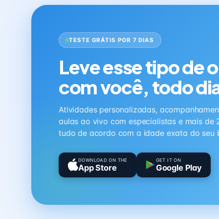
TESTE GRÁTIS POR 7 DIAS
Leve esse tipo de 
com você, todo di
Atividades personalizadas, acompanhamen
aulas ao vivo com especialistas e mais de 
tudo de acordo com a idade exata do seu 
DOWNLOAD ON THE
GET IT ON
App Store
Google Play