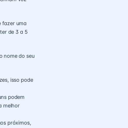
e fazer uma
ter de 3 a 5
 o nome do seu
zes, isso pode
guns podem
ja melhor
gos próximos,