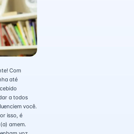
nte! Com
enha até
ecebido
dar a todos
luenciem você.
r isso, é
o(a) amem.
 tenham voz