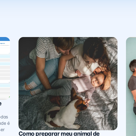
e
odas
ade é
ser
Como preparar meu animal de
Minha Família