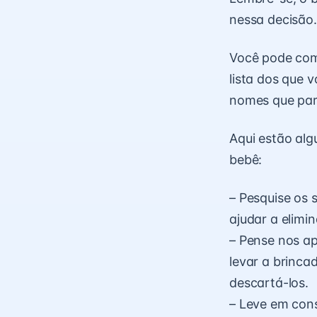
nessa decisão.
Você pode com
lista dos que 
nomes que pare
Aqui estão al
bebê:
– Pesquise os 
ajudar a elimin
– Pense nos a
levar a brinca
descartá-los.
– Leve em cons