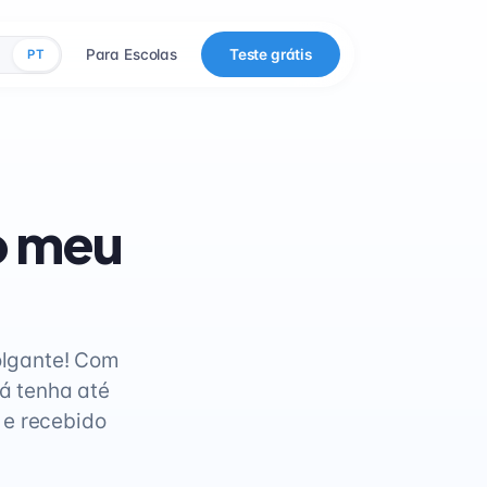
Para Escolas
Teste grátis
PT
o meu
olgante! Com
já tenha até
 e recebido