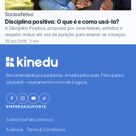
Socioafetivo
Disciplina positiva: O que é e como usá-la?
A Disciplina Positiva, proposta por Jane Nelsen, enfatiza o
respeito mútuo em vez de punição para ensinar as crianças.
30 out 2018 · 2 min
Recomendado por pediatras. Amado pelos pais. Feito para o
seu bebê — exatamente como ele é agora.
EMPRESA
SUPORTE
Sobre nós
Fale conosco
A ciência
Terms & Conditions