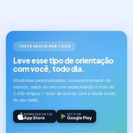
TESTE GRÁTIS POR 7 DIAS
Leve esse tipo de orientação
com você, todo dia.
Atividades personalizadas, acompanhamento de
marcos, aulas ao vivo com especialistas e mais de
2.400 artigos — tudo de acordo com a idade exata
do seu bebê.
DOWNLOAD ON THE
GET IT ON
App Store
Google Play