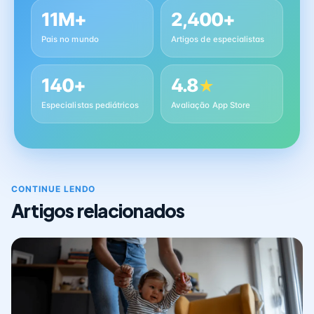
11M+
2,400+
Pais no mundo
Artigos de especialistas
140+
4.8
★
Especialistas pediátricos
Avaliação App Store
CONTINUE LENDO
Artigos relacionados