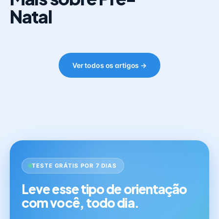
Natal
Ver todos os artigos →
TESTE GRÁTIS POR 7 DIAS
Leve esse tipo de orientação
com você, todo dia.