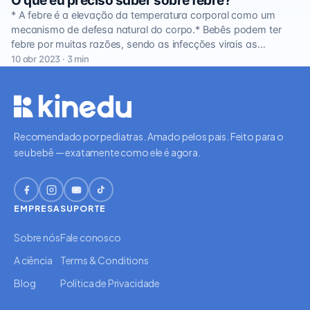
O que eu preciso saber sobre febre?
* A febre é a elevação da temperatura corporal como um
mecanismo de defesa natural do corpo.* Bebês podem ter
febre por muitas razões, sendo as infecções virais as…
10 abr 2023 · 3 min
Recomendado por pediatras. Amado pelos pais. Feito para o
seu bebê — exatamente como ele é agora.
EMPRESA
SUPORTE
Sobre nós
Fale conosco
A ciência
Terms & Conditions
Blog
Política de Privacidade