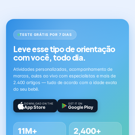
TESTE GRÁTIS POR 7 DIAS
Leve esse tipo de orientação
com você, todo dia.
Atividades personalizadas, acompanhamento de
marcos, aulas ao vivo com especialistas e mais de
2.400 artigos — tudo de acordo com a idade exata
do seu bebê.
DOWNLOAD ON THE
GET IT ON
App Store
Google Play
11M+
2,400+