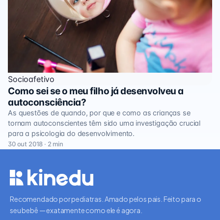
Socioafetivo
Como sei se o meu filho já desenvolveu a
autoconsciência?
As questões de quando, por que e como as crianças se
tornam autoconscientes têm sido uma investigação crucial
para a psicologia do desenvolvimento.
30 out 2018 · 2 min
Recomendado por pediatras. Amado pelos pais. Feito para o
seu bebê — exatamente como ele é agora.