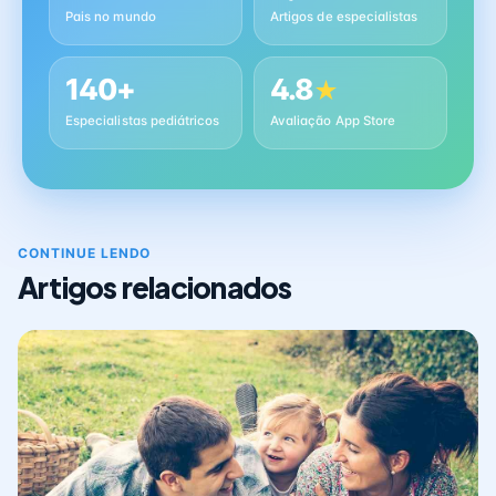
Pais no mundo
Artigos de especialistas
140+
4.8
★
Especialistas pediátricos
Avaliação App Store
CONTINUE LENDO
Artigos relacionados