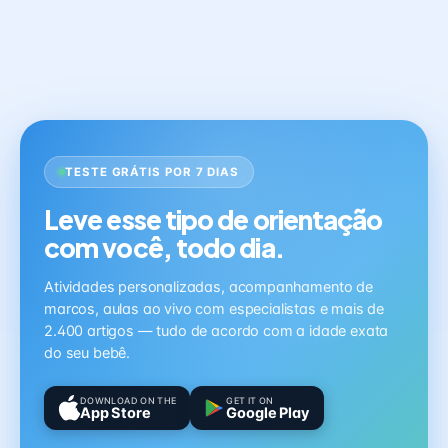
TESTE GRÁTIS POR 7 DIAS
Leve esse tipo de orientação
com você, todo dia.
Atividades personalizadas, acompanhamento de
marcos, aulas ao vivo com especialistas e mais de
2.400 artigos — tudo de acordo com a idade exata
do seu bebê.
DOWNLOAD ON THE
GET IT ON
App Store
Google Play