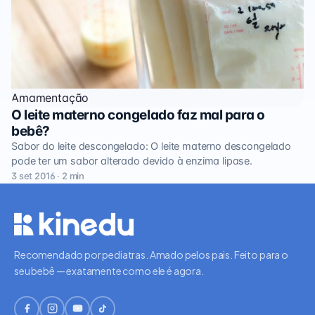
Amamentação
O leite materno congelado faz mal para o
bebê?
Sabor do leite descongelado: O leite materno descongelado
pode ter um sabor alterado devido à enzima lipase.
3 set 2016 · 2 min
Recomendado por pediatras. Amado pelos pais. Feito para o
seu bebê — exatamente como ele é agora.