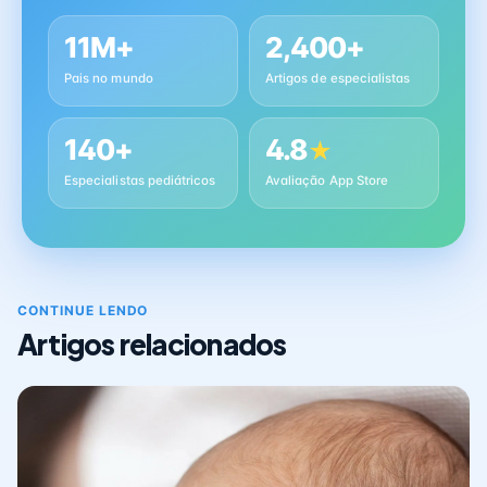
11M+
2,400+
Pais no mundo
Artigos de especialistas
140+
4.8
★
Especialistas pediátricos
Avaliação App Store
CONTINUE LENDO
Artigos relacionados