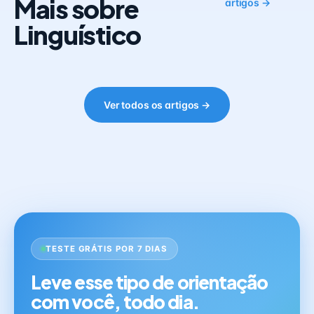
Mais sobre
artigos →
Linguístico
Ver todos os artigos →
TESTE GRÁTIS POR 7 DIAS
Leve esse tipo de orientação
com você, todo dia.