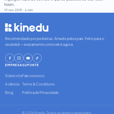
falam.
19 nov 2019 · 4 min
Recomendado por pediatras. Amado pelos pais. Feito para o
seu bebê — exatamente como ele é agora.
EMPRESA
SUPORTE
Sobre nós
Fale conosco
A ciência
Terms & Conditions
Blog
Política de Privacidade
© 2026 Kinedu. Todos os direitos reservados.