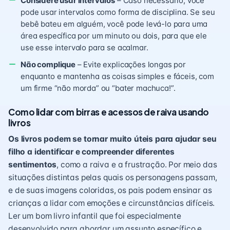
Considere usar intervalos
– Caso necessário, você
pode usar intervalos como forma de disciplina. Se seu
bebê bateu em alguém, você pode levá-lo para uma
área específica por um minuto ou dois, para que ele
use esse intervalo para se acalmar.
Não complique
– Evite explicações longas por
enquanto e mantenha as coisas simples e fáceis, com
um firme “não morda” ou “bater machuca!”.
Como lidar com birras e acessos de raiva usando
livros
Os livros podem se tornar muito úteis para ajudar seu
filho a identificar e compreender diferentes
sentimentos
, como a raiva e a frustração. Por meio das
situações distintas pelas quais os personagens passam,
e de suas imagens coloridas, os pais podem ensinar as
crianças a lidar com emoções e circunstâncias difíceis.
Ler um bom livro infantil que foi especialmente
desenvolvido para abordar um assunto específico e