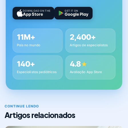
DOWNLOAD ON THE
GET IT ON
App Store
Google Play
11M+
2,400+
Pais no mundo
Artigos de especialistas
140+
4.8
★
Especialistas pediátricos
Avaliação App Store
CONTINUE LENDO
Artigos relacionados