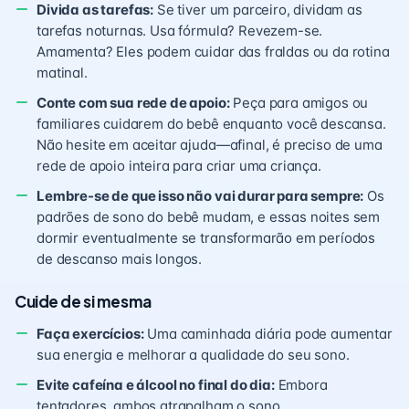
Divida as tarefas:
Se tiver um parceiro, dividam as
tarefas noturnas. Usa fórmula? Revezem-se.
Amamenta? Eles podem cuidar das fraldas ou da rotina
matinal.
Conte com sua rede de apoio:
Peça para amigos ou
familiares cuidarem do bebê enquanto você descansa.
Não hesite em aceitar ajuda—afinal, é preciso de uma
rede de apoio inteira para criar uma criança.
Lembre-se de que isso não vai durar para sempre:
Os
padrões de sono do bebê mudam, e essas noites sem
dormir eventualmente se transformarão em períodos
de descanso mais longos.
Cuide de si mesma
Faça exercícios:
Uma caminhada diária pode aumentar
sua energia e melhorar a qualidade do seu sono.
Evite cafeína e álcool no final do dia:
Embora
tentadores, ambos atrapalham o sono.