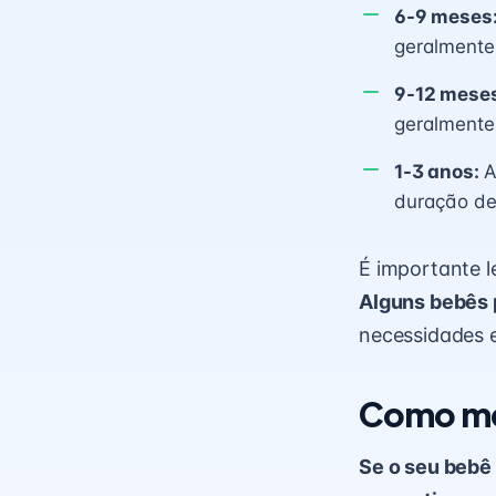
6-9 meses
geralmente
9-12 mese
geralmente
1-3 anos:
A
duração de 
É importante l
Alguns bebês 
necessidades e
Como me
Se o seu bebê 