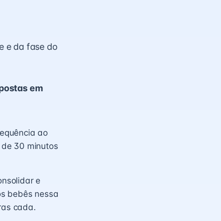
e e da fase do
spostas em
requência ao
 de 30 minutos
nsolidar e
os bebês nessa
oras cada.