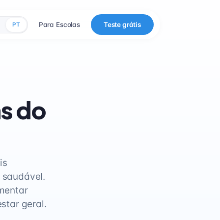
Para Escolas
Teste grátis
PT
s do
is
 saudável.
mentar
star geral.