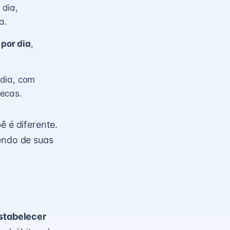
 dia,
a.
por dia
,
 dia, com
necas.
ê é diferente.
endo de suas
estabelecer