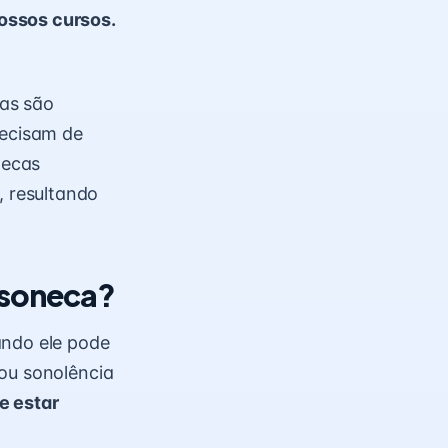
ossos cursos.
as são
recisam de
necas
 resultando
 soneca?
ando ele pode
 ou sonolência
e estar