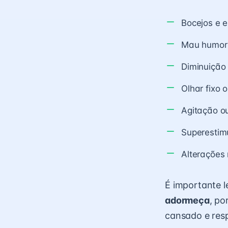
Bocejos e e
Mau humor e
Diminuição
Olhar fixo 
Agitação o
Superestim
Alterações
É importante 
adormeça
, po
cansado e resp