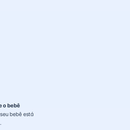
e o bebê
e seu bebê está
.