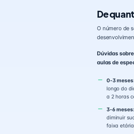
De quant
O número de s
desenvolviment
Dúvidas sobre
aulas de espec
0-3 meses
longo do d
a 2 horas 
3-6 meses
diminuir s
faixa etári