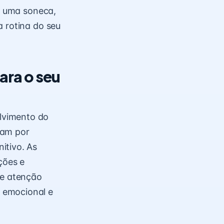
ar uma soneca,
a rotina do seu
ara o seu
lvimento do
sam por
itivo. As
ções e
 e atenção
 emocional e