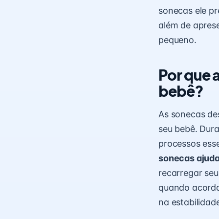
sonecas ele pr
além de aprese
pequeno.
Por que 
bebê?
As sonecas de
seu bebê. Dur
processos esse
sonecas ajuda
recarregar seu
quando acorda
na estabilida