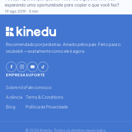
esperando uma oportunidade para copiar o que você fez?
19 ago 2019 · 5 min
Recomendado por pediatras. Amado pelos pais. Feito para o
seu bebê — exatamente como ele é agora.
EMPRESA
SUPORTE
Sobre nós
Fale conosco
A ciência
Terms & Conditions
Blog
Política de Privacidade
© 2026 Kinedu. Todos os direitos reservados.