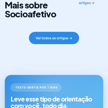
Mais sobre
artigos →
Socioafetivo
Ver todos os artigos →
TESTE GRÁTIS POR 7 DIAS
Leve esse tipo de orientação
com você, todo dia.