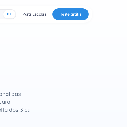
Para Escolas
Teste grátis
PT
onal das
para
lta dos 3 ou