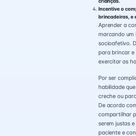
crianças.
Incentive o com
brincadeiras, e
Aprender a com
marcando um i
socioafetivo. 
para brincar e
exercitar as ha
Por ser compl
habilidade que
creche ou para
De acordo com
compartilhar p
serem justas e
paciente e con