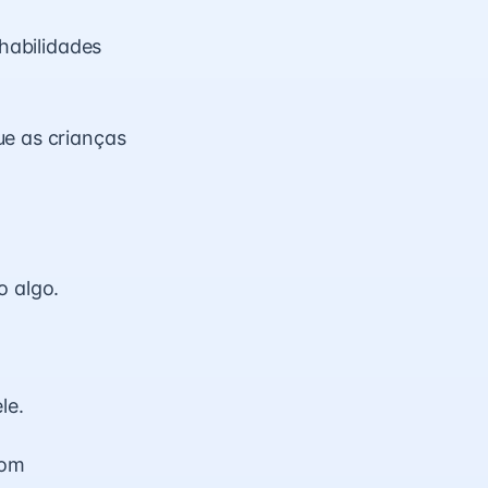
 habilidades
ue as crianças
o algo.
le.
bom