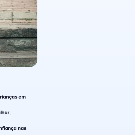
crianças em
lhar,
nfiança nas