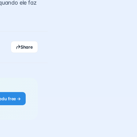
quando ele faz
Share
edu free →