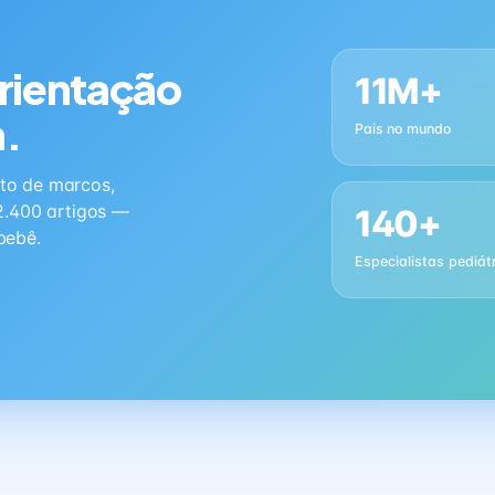
orientação
11M+
a.
Pais no mundo
to de marcos,
2.400 artigos —
140+
bebê.
Especialistas pediát