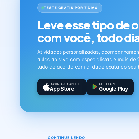
TESTE GRÁTIS POR 7 DIAS
Leve esse tipo de 
com você, todo di
Atividades personalizadas, acompanhamen
aulas ao vivo com especialistas e mais de 
tudo de acordo com a idade exata do seu 
DOWNLOAD ON THE
GET IT ON
App Store
Google Play
CONTINUE LENDO