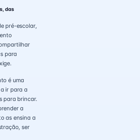
s, das
e pré-escolar,
ento
compartilhar
is para
xige.
nto é uma
a ir para a
 para brincar.
prender a
o as ensina a
tração, ser