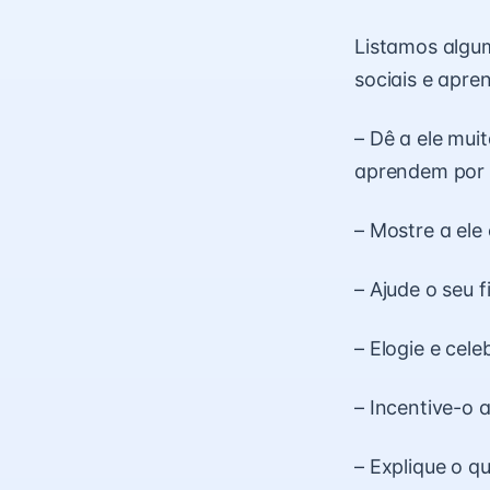
Listamos algum
sociais e apre
– Dê a ele mui
aprendem por t
– Mostre a ele
– Ajude o seu 
– Elogie e cele
– Incentive-o 
– Explique o q