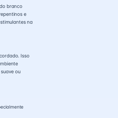
ído branco
repentinos e
estimulantes na
cordado. Isso
ambiente
e suave ou
pecialmente