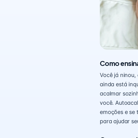
Como ensina
Você já ninou,
ainda está inq
acalmar sozin
você. Autoacal
emoções e se t
para ajudar se