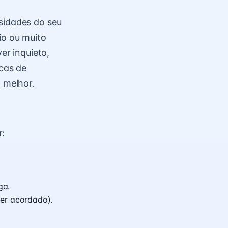
sidades do seu
io ou muito
er inquieto,
cas de
a melhor.
r:
ga.
ver acordado).