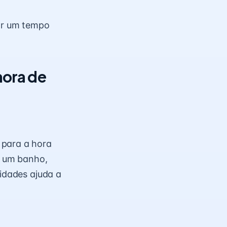
ar um tempo
hora de
 para a hora
u um banho,
vidades ajuda a