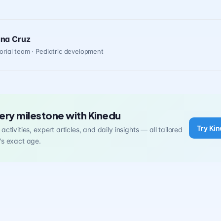
ana Cruz
orial team · Pediatric development
ery milestone with Kinedu
Try Kin
activities, expert articles, and daily insights — all tailored
's exact age.