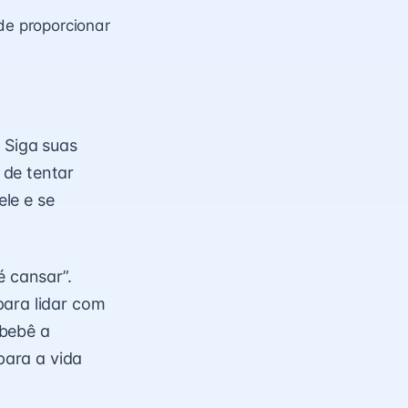
e proporcionar
 Siga suas
 de tentar
le e se
é cansar”.
para lidar com
 bebê a
para a vida