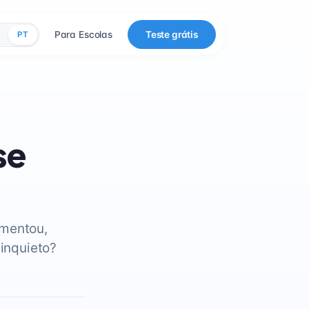
Para Escolas
Teste grátis
PT
se
imentou,
 inquieto?