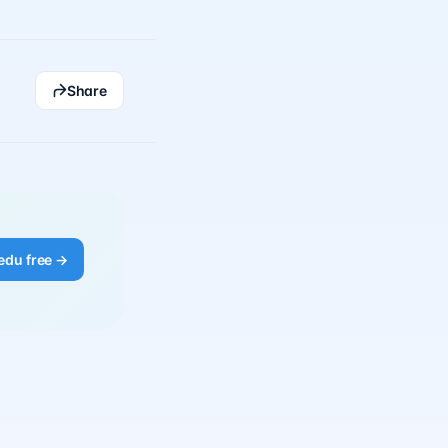
Share
edu free →