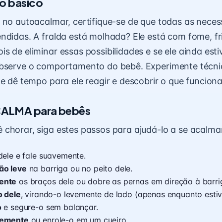
o básico
 no autoacalmar, certifique-se de que todas as neces
ndidas. A fralda está molhada? Ele está com fome, fr
 de eliminar essas possibilidades e se ele ainda estiv
observe o comportamento do bebê. Experimente técni
 e dê tempo para ele reagir e descobrir o que funcion
ALMA para bebês
chorar, siga estes passos para ajudá-lo a se acalma
ele e fale suavemente.
ão leve
na barriga ou no peito dele.
ente
os braços dele ou dobre as pernas em direção à barri
o dele
, virando-o levemente de lado (apenas enquanto esti
o
e segure-o sem balançar.
vemente
ou enrole-o em um cueiro.