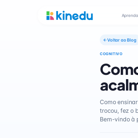
Aprenda
Voltar ao Blog
COGNITIVO
Como 
acalm
Como ensinar 
trocou, fez o 
Bem-vindo à 