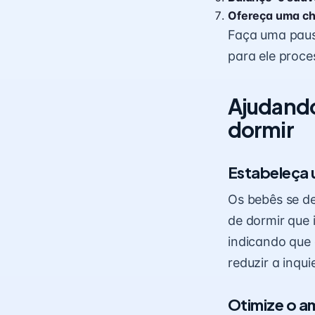
Ofereça uma c
Faça uma paus
para ele proce
Ajudando
dormir
Estabeleça 
Os bebês se d
de dormir que 
indicando que 
reduzir a inqu
Otimize o a