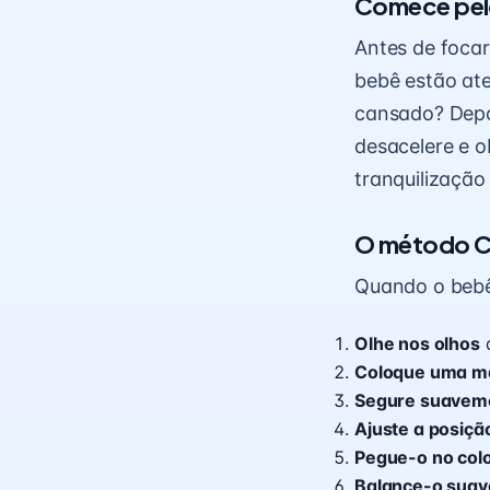
Comece pel
Antes de focar
bebê estão ate
cansado? Depois
desacelere e 
tranquilização
O método C
Quando o bebê 
Olhe nos olhos
d
Coloque uma m
Segure suavem
Ajuste a posiçã
Pegue-o no col
Balançe-o sua