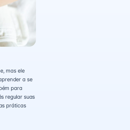
le, mas ele
aprender a se
mbém para
s regular suas
as práticas