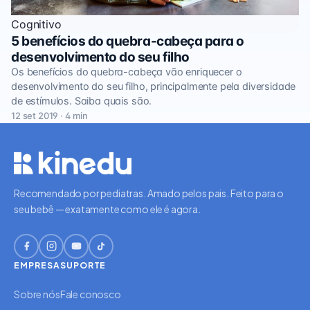
Cognitivo
5 benefícios do quebra-cabeça para o
desenvolvimento do seu filho
Os benefícios do quebra-cabeça vão enriquecer o
desenvolvimento do seu filho, principalmente pela diversidade
de estímulos. Saiba quais são.
12 set 2019 · 4 min
Recomendado por pediatras. Amado pelos pais. Feito para o
seu bebê — exatamente como ele é agora.
EMPRESA
SUPORTE
Sobre nós
Fale conosco