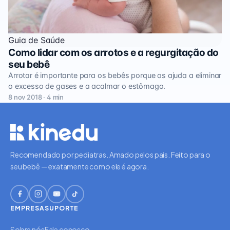
Guia de Saúde
Como lidar com os arrotos e a regurgitação do
seu bebê
Arrotar é importante para os bebês porque os ajuda a eliminar
o excesso de gases e a acalmar o estômago.
8 nov 2018 · 4 min
Recomendado por pediatras. Amado pelos pais. Feito para o
seu bebê — exatamente como ele é agora.
EMPRESA
SUPORTE
Sobre nós
Fale conosco