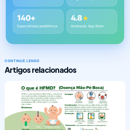
140+
4.8
★
Especialistas pediátricos
Avaliação App Store
CONTINUE LENDO
Artigos relacionados