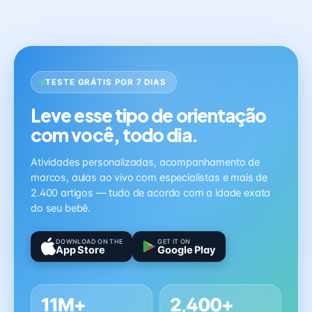
TESTE GRÁTIS POR 7 DIAS
Leve esse tipo de orientação
com você, todo dia.
Atividades personalizadas, acompanhamento de
marcos, aulas ao vivo com especialistas e mais de
2.400 artigos — tudo de acordo com a idade exata
do seu bebê.
DOWNLOAD ON THE
GET IT ON
App Store
Google Play
11M+
2,400+