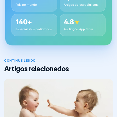
Pais no mundo
Artigos de especialistas
140+
4.8
★
Especialistas pediátricos
Avaliação App Store
CONTINUE LENDO
Artigos relacionados