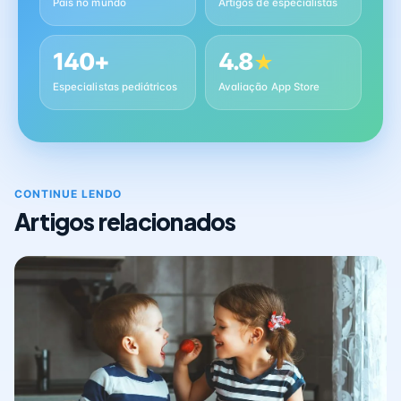
Pais no mundo
Artigos de especialistas
140+
4.8
★
Especialistas pediátricos
Avaliação App Store
CONTINUE LENDO
Artigos relacionados