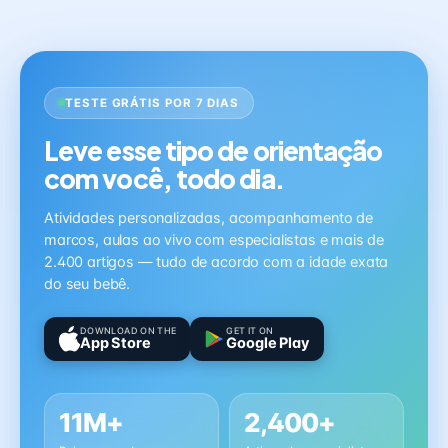
TESTE GRÁTIS POR 7 DIAS
Leve esse tipo de orientação
com você, todo dia.
Atividades personalizadas, acompanhamento de
marcos, aulas ao vivo com especialistas e mais de
2.400 artigos — tudo de acordo com a idade exata
do seu bebê.
DOWNLOAD ON THE
GET IT ON
App Store
Google Play
11M+
2,400+