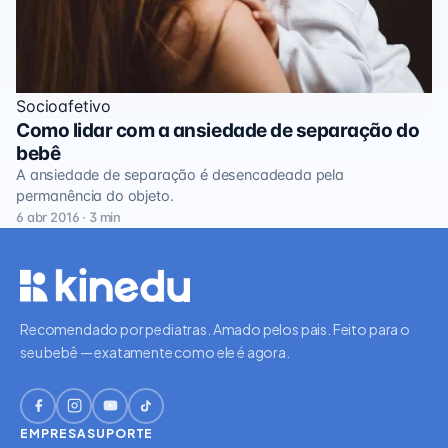
Socioafetivo
Como lidar com a ansiedade de separação do
bebê
A ansiedade de separação é desencadeada pela
permanência do objeto.
6 abr 2016 · 3 min
Recomendado por pediatras. Amado pelos pais. Feito para o
seu bebê — exatamente como ele é agora.
EMPRESA
SUPORTE