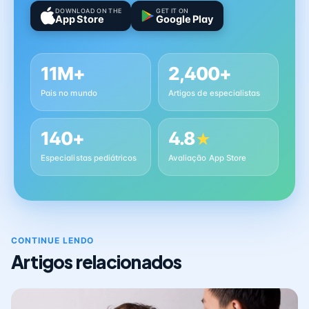
DOWNLOAD ON THE
GET IT ON
App Store
Google Play
11M+
2,400+
Pais no mundo
Artigos de especialistas
140+
4.8
★
Especialistas pediátricos
Avaliação App Store
CONTINUE LENDO
Artigos relacionados