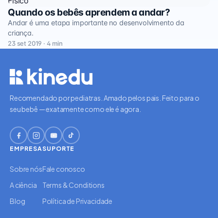
Físico
Quando os bebês aprendem a andar?
Andar é uma etapa importante no desenvolvimento da
criança.
23 set 2019 · 4 min
Recomendado por pediatras. Amado pelos pais. Feito para o
seu bebê — exatamente como ele é agora.
EMPRESA
SUPORTE
Sobre nós
Fale conosco
A ciência
Terms & Conditions
Blog
Política de Privacidade