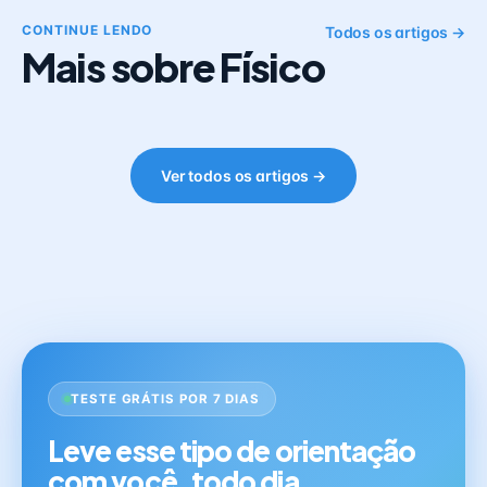
CONTINUE LENDO
Todos os artigos →
Mais sobre Físico
Ver todos os artigos →
TESTE GRÁTIS POR 7 DIAS
Leve esse tipo de orientação
com você, todo dia.