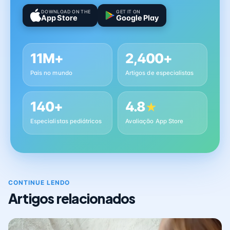
DOWNLOAD ON THE
GET IT ON
App Store
Google Play
11M+
2,400+
Pais no mundo
Artigos de especialistas
140+
4.8
★
Especialistas pediátricos
Avaliação App Store
CONTINUE LENDO
Artigos relacionados