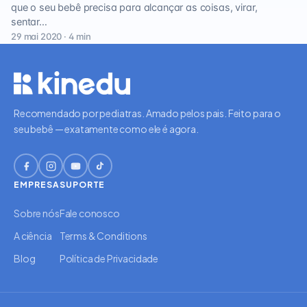
que o seu bebê precisa para alcançar as coisas, virar,
sentar…
29 mai 2020 · 4 min
Recomendado por pediatras. Amado pelos pais. Feito para o
seu bebê — exatamente como ele é agora.
EMPRESA
SUPORTE
Sobre nós
Fale conosco
A ciência
Terms & Conditions
Blog
Política de Privacidade