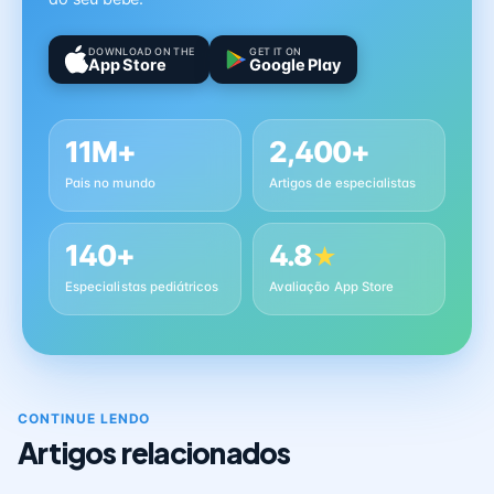
DOWNLOAD ON THE
GET IT ON
App Store
Google Play
11M+
2,400+
Pais no mundo
Artigos de especialistas
140+
4.8
★
Especialistas pediátricos
Avaliação App Store
CONTINUE LENDO
Artigos relacionados