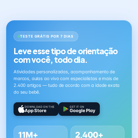
TESTE GRÁTIS POR 7 DIAS
Leve esse tipo de orientação
com você, todo dia.
Atividades personalizadas, acompanhamento de
marcos, aulas ao vivo com especialistas e mais de
2.400 artigos — tudo de acordo com a idade exata
do seu bebê.
DOWNLOAD ON THE
GET IT ON
App Store
Google Play
11M+
2,400+