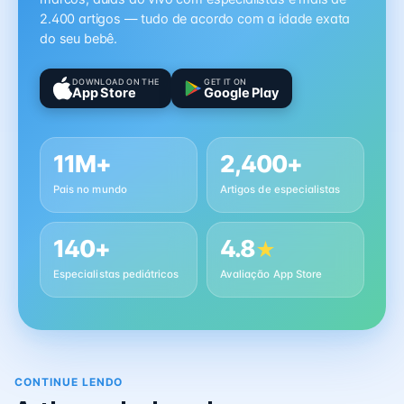
2.400 artigos — tudo de acordo com a idade exata
do seu bebê.
DOWNLOAD ON THE
GET IT ON
App Store
Google Play
11M+
2,400+
Pais no mundo
Artigos de especialistas
140+
4.8
★
Especialistas pediátricos
Avaliação App Store
CONTINUE LENDO