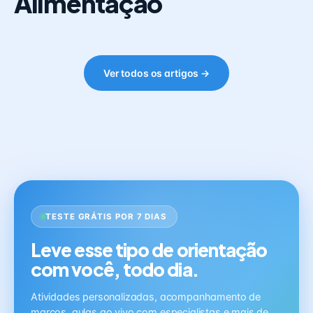
Alimentação
Ver todos os artigos →
TESTE GRÁTIS POR 7 DIAS
Leve esse tipo de orientação
com você, todo dia.
Atividades personalizadas, acompanhamento de
marcos, aulas ao vivo com especialistas e mais de