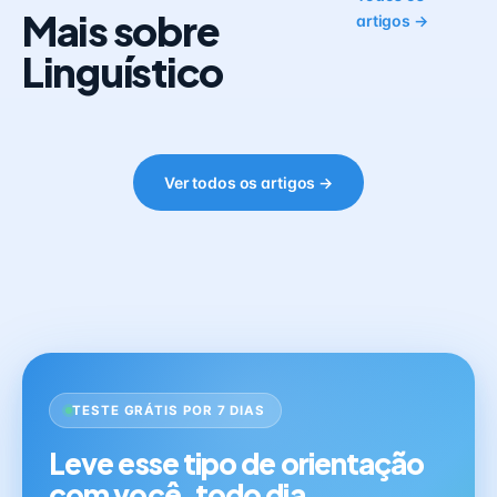
Mais sobre
artigos →
Linguístico
Ver todos os artigos →
TESTE GRÁTIS POR 7 DIAS
Leve esse tipo de orientação
com você, todo dia.