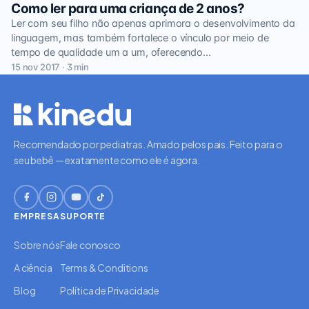
Como ler para uma criança de 2 anos?
Ler com seu filho não apenas aprimora o desenvolvimento da
linguagem, mas também fortalece o vínculo por meio de
tempo de qualidade um a um, oferecendo…
15 nov 2017 · 3 min
Recomendado por pediatras. Amado pelos pais. Feito para o
seu bebê — exatamente como ele é agora.
EMPRESA
SUPORTE
Sobre nós
Fale conosco
A ciência
Terms & Conditions
Blog
Política de Privacidade