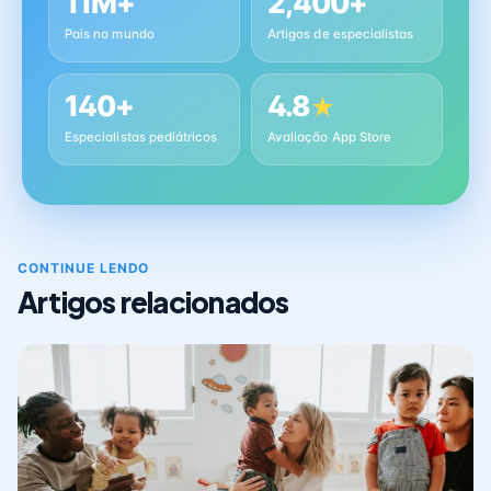
11M+
2,400+
Pais no mundo
Artigos de especialistas
140+
4.8
★
Especialistas pediátricos
Avaliação App Store
CONTINUE LENDO
Artigos relacionados