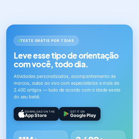
TESTE GRÁTIS POR 7 DIAS
Leve esse tipo de orientação
com você, todo dia.
Atividades personalizadas, acompanhamento de
marcos, aulas ao vivo com especialistas e mais de
2.400 artigos — tudo de acordo com a idade exata
do seu bebê.
DOWNLOAD ON THE
GET IT ON
App Store
Google Play