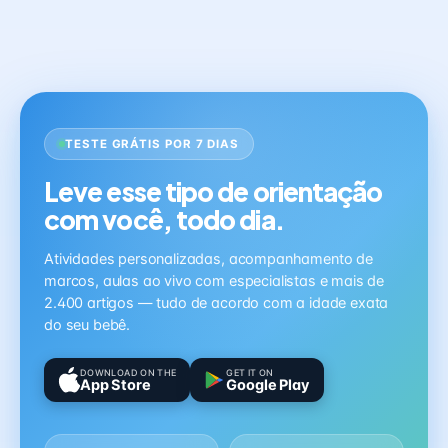
TESTE GRÁTIS POR 7 DIAS
Leve esse tipo de orientação
com você, todo dia.
Atividades personalizadas, acompanhamento de
marcos, aulas ao vivo com especialistas e mais de
2.400 artigos — tudo de acordo com a idade exata
do seu bebê.
DOWNLOAD ON THE
GET IT ON
App Store
Google Play