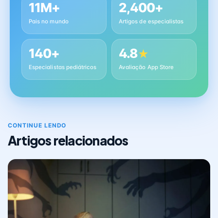
11M+
2,400+
Pais no mundo
Artigos de especialistas
140+
4.8
★
Especialistas pediátricos
Avaliação App Store
CONTINUE LENDO
Artigos relacionados