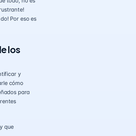
de todo, no es
rustrante!
ndo! Por eso es
e los
tificar y
arle cómo
señados para
erentes
 y que