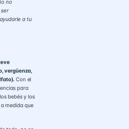
ño no
 ser
ayudarle a tu
ueve
o
, vergüenza,
fato).
Con el
iencias para
os bebés y los
, a medida que