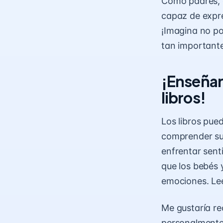
Como padres, e
capaz de expre
¡Imagina no po
tan importante
¡Enseñar 
libros!
Los libros pued
comprender sus
enfrentar sent
que los bebés 
emociones. Lee
Me gustaría re
personalment