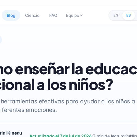
Blog
Ciencia
FAQ
Equipo
EN
ES
 enseñar la educac
onal a los niños?
 herramientas efectivas para ayudar a los niños a 
iferentes emociones.
rial Kinedu
Actualizado el 7 de jul de 2026
3 min de lectura
Public