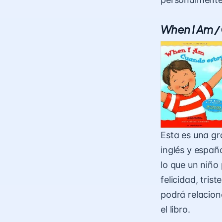
When I Am /
Esta es una gra
inglés y españ
lo que un niñ
felicidad, tri
podrá relacion
el libro.