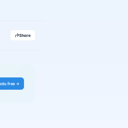
Share
edu free →