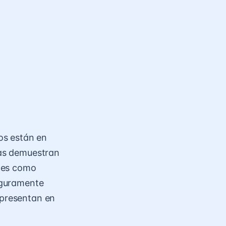
tos están en
inas demuestran
nes como
seguramente
 presentan en