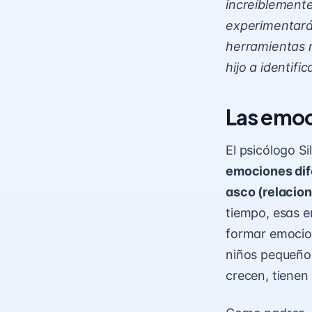
increíblemente
experimentará 
herramientas m
hijo a identifi
Las emoc
El psicólogo S
emociones dif
asco (relacion
tiempo, esas e
formar emocio
niños pequeños
crecen, tienen 