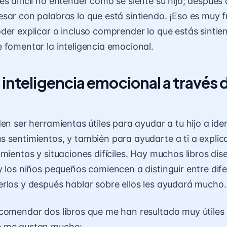
s difícil no entender cómo se siente su hijo; después 
sar con palabras lo que está sintiendo. ¡Eso es muy f
der explicar o incluso comprender lo que estás sintie
 fomentar la inteligencia emocional
.
inteligencia emocional a través d
en ser herramientas útiles para ayudar a tu hijo a iden
 sentimientos, y también para ayudarte a ti a explic
imientos y situaciones difíciles. Hay muchos libros di
y los niños pequeños comiencen a distinguir entre dif
rlos y después hablar sobre ellos les ayudará mucho.
comendar dos libros que me han resultado muy útiles
e me gustan mucho: