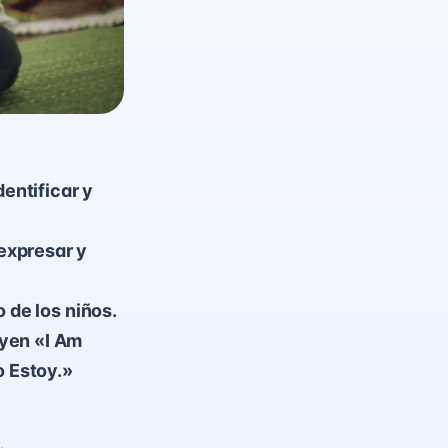
dentificar y
expresar y
 de los niños.
uyen «I Am
 Estoy.»