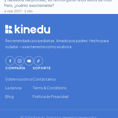
y necesaria del proceso, es normal ganar unos kilitos de más.
Pero, ¿cuánto exactamente?
6 mar 2017 · 2 min
Recomendado por pediatras. Amado por padres. Hecho para
tu bebé — exactamente como es ahora.
COMPAÑÍA
SOPORTE
Sobre nosotros
Contáctanos
La ciencia
Terms & Conditions
Blog
Política de Privacidad
© 2026 Kinedu. Todos los derechos reservados.