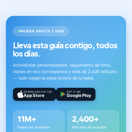
PRUEBA GRATIS 7 DÍAS
Lleva esta guía contigo, todos
los días.
Actividades personalizadas, seguimiento de hitos,
clases en vivo con expertos y más de 2,400 artículos
— todo según la edad exacta de tu bebé.
DOWNLOAD ON THE
GET IT ON
App Store
Google Play
11M+
2,400+
Padres en el mundo
Artículos de expertos