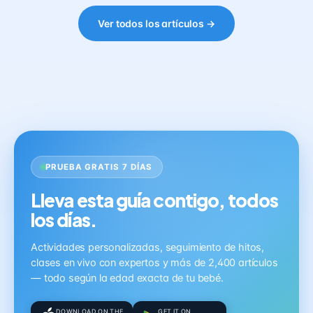
Ver todos los artículos →
PRUEBA GRATIS 7 DÍAS
Lleva esta guía contigo, todos
los días.
Actividades personalizadas, seguimiento de hitos,
clases en vivo con expertos y más de 2,400 artículos
— todo según la edad exacta de tu bebé.
DOWNLOAD ON THE
GET IT ON