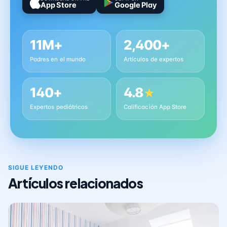
App Store
Google Play
11M+
2,400+
Padres en el mundo
Artículos de expertos
140+
4.8
★
Expertos pediátricos
Calificación App Store
SIGUE LEYENDO
Artículos relacionados