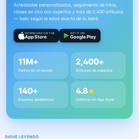
Actividades personalizadas, seguimiento de hitos,
clases en vivo con expertos y más de 2,400 artículos
— todo según la edad exacta de tu bebé.
DOWNLOAD ON THE
GET IT ON
App Store
Google Play
11M+
2,400+
Padres en el mundo
Artículos de expertos
140+
4.8
★
Expertos pediátricos
Calificación App Store
SIGUE LEYENDO