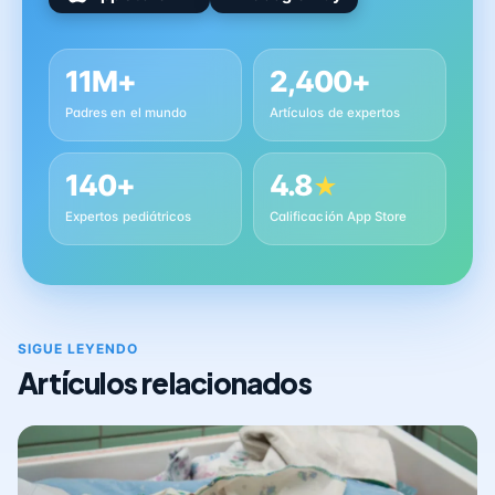
11M+
2,400+
Padres en el mundo
Artículos de expertos
140+
4.8
★
Expertos pediátricos
Calificación App Store
SIGUE LEYENDO
Artículos relacionados