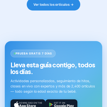
Ver todos los artículos →
PRUEBA GRATIS 7 DÍAS
Lleva esta guía contigo, todos
los días.
Actividades personalizadas, seguimiento de hitos,
clases en vivo con expertos y más de 2,400 artículos
— todo según la edad exacta de tu bebé.
DOWNLOAD ON THE
GET IT ON
App Store
Google Play