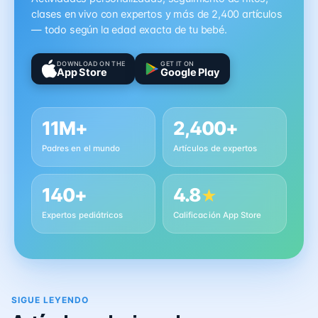
clases en vivo con expertos y más de 2,400 artículos
— todo según la edad exacta de tu bebé.
DOWNLOAD ON THE
GET IT ON
App Store
Google Play
11M+
2,400+
Padres en el mundo
Artículos de expertos
140+
4.8
★
Expertos pediátricos
Calificación App Store
SIGUE LEYENDO