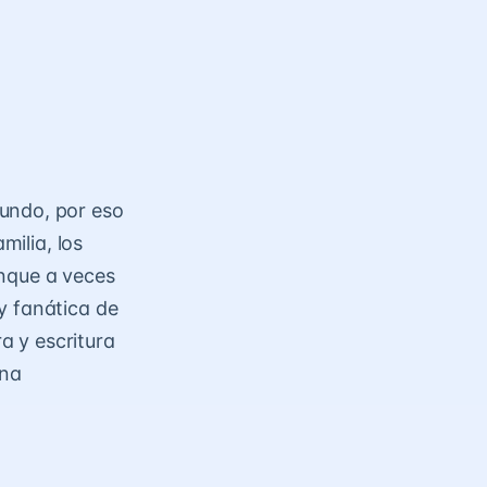
undo, por eso
milia, los
unque a veces
y fanática de
a y escritura
una