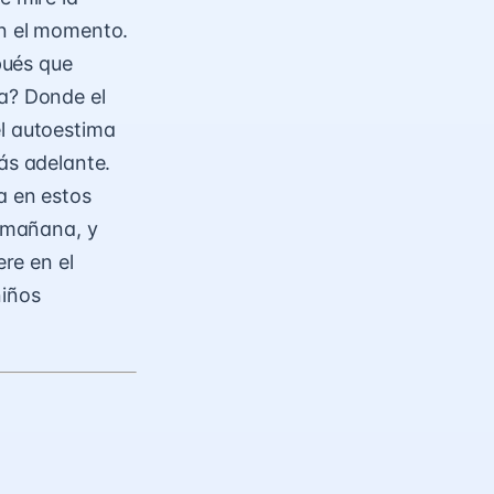
en el momento.
pués que
ía? Donde el
el autoestima
ás adelante.
a en estos
l mañana, y
ere en el
niños