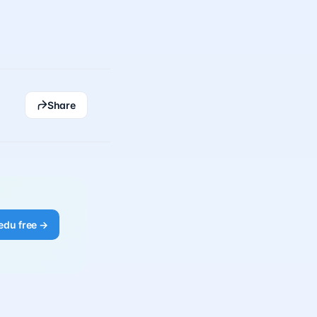
Share
edu free →