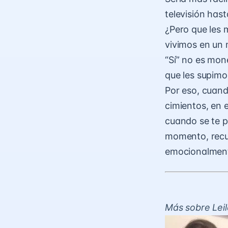
televisión has
¿Pero que les 
vivimos en un 
“Sí” no es mon
que les supimo
Por eso, cuand
cimientos, en 
cuando se te pa
momento, recue
emocionalmente
Más sobre Lei