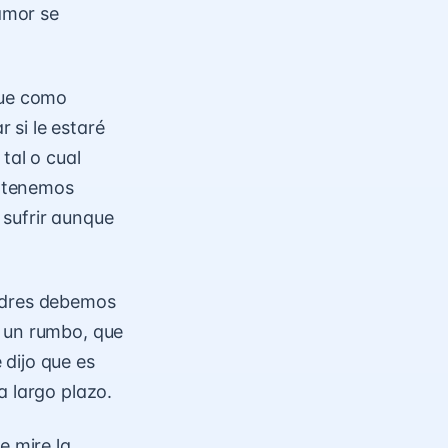
 amor se
que como
 si le estaré
tal o cual
e tenemos
 sufrir aunque
madres debemos
y un rumbo, que
dijo que es
a largo plazo.
e mire la