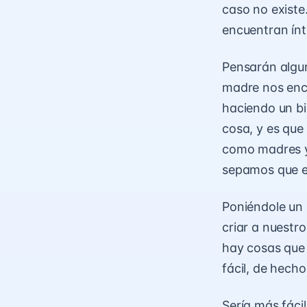
caso no existe
encuentran ín
Pensarán algun
madre nos enco
haciendo un bi
cosa, y es que
como madres y 
sepamos que e
Poniéndole un 
criar a nuestr
hay cosas que 
fácil, de hech
Sería más fáci