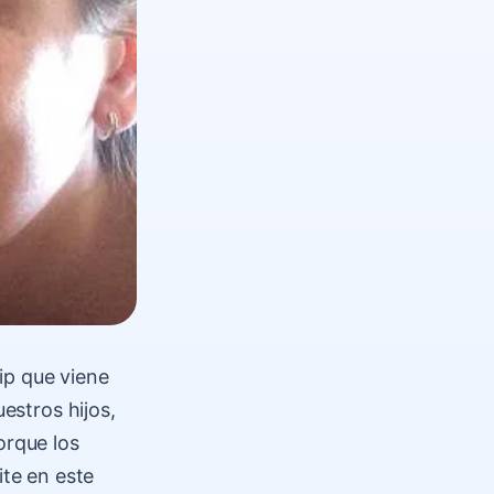
ip que viene
estros hijos,
orque los
te en este