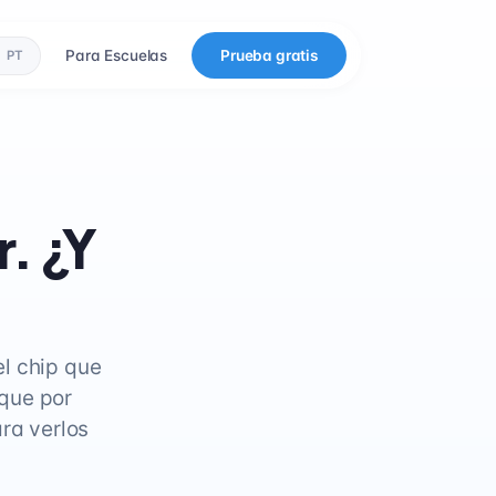
Para Escuelas
Prueba gratis
PT
r. ¿Y
l chip que
 que por
ra verlos